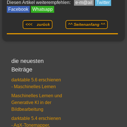
Diesen Artikel weiterempfehlen:
e-m@ail
Twitter
Facebook
Whatsapp
<<< zurück
^^ Seitenanfang ^^
die neuesten
Beiträge
darktable 5.6 erschienen
- Maschinelles Lernen
Maschinelles Lernen und
Generative KI in der
Bildbearbeitung
darktable 5.4 erschienen
- AgX-Tonemapper,