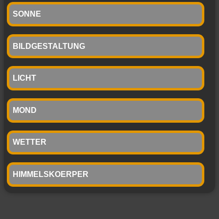
SONNE
BILDGESTALTUNG
LICHT
MOND
WETTER
HIMMELSKOERPER