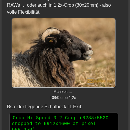
RAWs … oder auch in 1,2x-Crop (30x20mm) - also
volle Flexibilität.
Mahlzeit ...
D850 crop 1,2x
Bsp: der liegende Schafbock, lt. Exif:
Crop Hi Speed 3:2 Crop (8288x5520 
cropped to 6912x4600 at pixel 