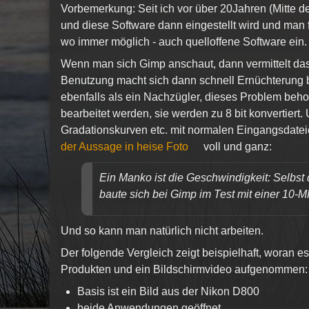
Vorbemerkung: Seit ich vor über 20Jahren (Mitte der
und diese Software dann eingestellt wird und man f
wo immer möglich - auch quelloffene Software ein.
Wenn man sich Gimp anschaut, dann vermittelt das
Benutzung macht sich dann schnell Ernüchterung 
ebenfalls als ein Nachzügler, dieses Problem beho
bearbeitet werden, sie werden zu 8 bit konvertiert. 
Gradationskurven etc. mit normalen Eingangsdatei
der Aussage in heise Foto
voll und ganz:
Ein Manko ist die Geschwindigkeit: Selbs
baute sich bei Gimp im Test mit einer 10-M
Und so kann man natürlich nicht arbeiten.
Der folgende Vergleich zeigt beispielhaft, woran 
Produkten und ein Bildschirmvideo aufgenommen:
Basis ist ein Bild aus der Nikon D800
beide Anwendungen geöffnet