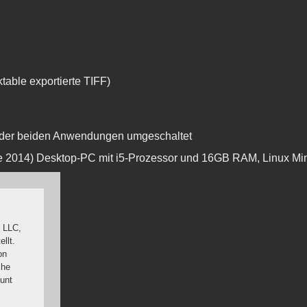
table exportierte TIFF)
n der beiden Anwendungen umgeschaltet
e 2014) Desktop-PC mit i5-Prozessor und 16GB RAM, Linux Min
 LLC,
llt.
on
che
unt
 sich