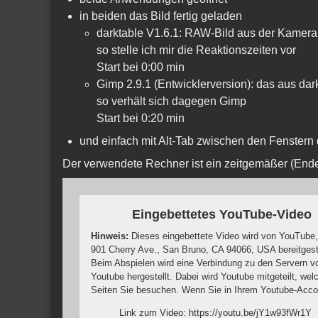
in beiden das Bild fertig geladen
darktable V1.6.1: RAW-Bild aus der Kamera
so stelle ich mir die Reaktionszeiten vor
Start bei 0:00 min
Gimp 2.9.1 (Entwicklerversion): das aus dark
so verhält sich dagegen Gimp
Start bei 0:20 min
und einfach mit Alt-Tab zwischen den Fenster
Der verwendete Rechner ist ein zeitgemäßer (End
Eingebettetes YouTube-Video
Hinweis:
Dieses eingebettete Video wird von YouTube,
901 Cherry Ave., San Bruno, CA 94066, USA bereitgeste
Beim Abspielen wird eine Verbindung zu den Servern v
Youtube hergestellt. Dabei wird Youtube mitgeteilt, wel
Seiten Sie besuchen. Wenn Sie in Ihrem Youtube-Acco
eingeloggt sind, kann Youtube Ihr Surfverhalten Ihnen
Link zum Video: https://youtu.be/jY1w93fWr1Y
persönlich zuzuordnen. Dies verhindern Sie, indem Sie