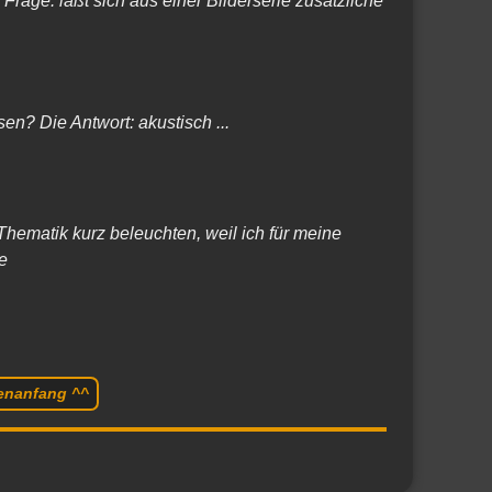
Frage: läßt sich aus einer Bilderserie zusätzliche
en? Die Antwort: akustisch ...
hematik kurz beleuchten, weil ich für meine
e
tenanfang ^^