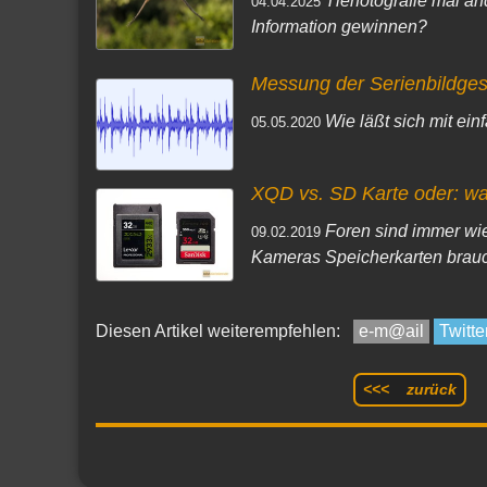
Tierfotografie mal an
04.04.2025
Information gewinnen?
Messung der Serienbildges
Wie läßt sich mit ei
05.05.2020
XQD vs. SD Karte oder: wa
Foren sind immer wie
09.02.2019
Kameras Speicherkarten brauc
Diesen Artikel weiterempfehlen:
e-m@ail
Twitte
<<< zurück