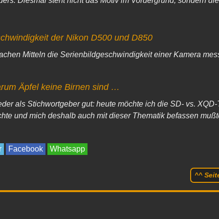
ders: Diesmal steht nicht das Motiv im Vordergrund, sondern die 
chwindigkeit der Nikon D500 und D850
nfachen Mitteln die Serienbildgeschwindigkeit einer Kamera mess
rum Äpfel keine Birnen sind …
der als Stichwortgeber gut: heute möchte ich die SD- vs. XQD-T
hte und mich deshalb auch mit dieser Thematik befassen mußt
r
Facebook
Whatsapp
^^ Sei