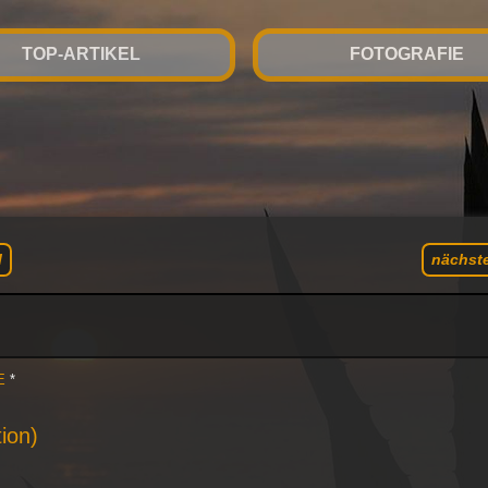
TOP-ARTIKEL
FOTOGRAFIE
l
nächste
E
*
ion)