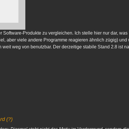
ookies
rogramm
 Software-Produkte zu vergleichen. Ich stelle hier nur dar, was
e-Videos
ispiel, aber viele andere Programme reagieren ähnlich zügig) un
legt
 weit weg von benutzbar. Der derzeitige stabile Stand 2.8 ist na
n, so
ckieren.
finden
rd (?)