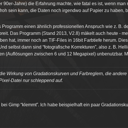
 90er-Jahre) die Erfahrung machte, wie fatal es ist, wenn man mi
roh sein kann, die Daten noch irgendwo auf Papier zu haben, bi
 Programm einen ähnlich professionellen Anspruch wie z. B. de
breit. Das Programm (Stand 2013, V2.8) mäkelt auch heute - m
ben hat, immer noch an TIF-Files in 16bit Farbtiefe herum. Die
Und selbst dann sind “fotografische Korrekturen”, also z. B. Helli
en (Auflösungen zwischen 6 und 12 Megapixel) unbenutzbar. Me
t die Wirkung von Gradationskurven und Farbreglern, die ande
Pixel-Datei nur schleppend auf.
es bei Gimp “klemmt”. Ich habe beispielhaft ein paar Gradations