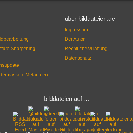
über bilddateien.de
Impressum
ildbearbeitung
Der Autor
pture Sharpening,
Rechtliches/Haftung
Datenschutz
onsupdate
astermasken, Metadaten
bilddateien auf ...